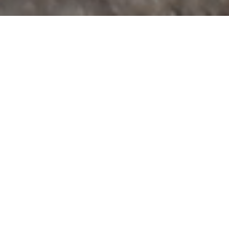
Casamento lindo e gravado com muito carinho no
Casarão La Villa.
Imagens: João Tavares, Wil Sombrero e Wellington
Viera.
Edição: João Tavares.