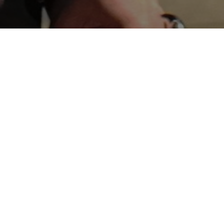
Esse trabalho foi criado com a intenção de
agradecer a todas as pessoas que ajudaram a
realizar a festa de aniversário da Juliana Cunha, uma
das assessoras de eventos mais importantes do
Auto-Tiete.